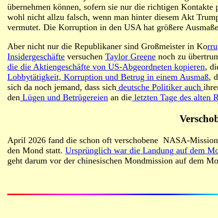
übernehmen können, sofern sie nur die richtigen Kontakte 
wohl nicht allzu falsch, wenn man hinter diesem Akt Trump
vermutet. Die Korruption in den USA hat größere Ausmaße 
Aber nicht nur die Republikaner sind Großmeister in Ko
rr
Insidergeschäfte
versuchen
Taylor Greene
noch zu übertru
die die Aktiengeschäfte von US-Abgeordneten kopieren
, d
Lobbytätigkeit, Korruption und Betrug in einem Ausmaß
, 
sich da noch jemand, dass sich
deutsche Politiker auch
ihr
den
Lügen und Betrügereien
an die
letzten Tage des alten R
Verscho
April 2026 fand die schon oft verschobene NASA-Mission 
den Mond statt.
Ursprünglich war die Landung auf dem Mo
geht darum vor der chinesischen Mondmission auf dem Mond 