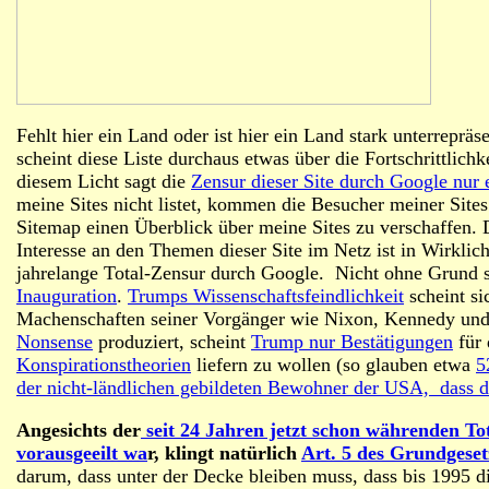
Fehlt hier ein Land oder ist hier ein Land stark unterrepr
scheint diese Liste durchaus etwas über die Fortschrittlich
diesem Licht sagt die
Zensur dieser Site durch Google nur 
meine Sites nicht listet, kommen die Besucher meiner Sites
Sitemap einen Überblick über meine Sites zu verschaffen. D
Interesse an den Themen dieser Site im Netz ist in Wirklich
jahrelange Total-Zensur durch Google. Nicht ohne Grund 
Inauguration
.
Trumps Wissenschaftsfeindlichkeit
scheint si
Machenschaften seiner Vorgänger wie Nixon, Kennedy und 
Nonsense
produziert, scheint
Trump nur Bestätigungen
für 
Konspirationstheorien
liefern zu wollen (so glauben etwa
5
der nicht-ländlichen gebildeten Bewohner der USA, dass
Angesichts der
seit 24 Jahren jetzt schon währenden Tot
vorausgeeilt wa
r, klingt natürlich
Art. 5 des Grundgeset
darum, dass unter der Decke bleiben muss, dass bis 1995 d