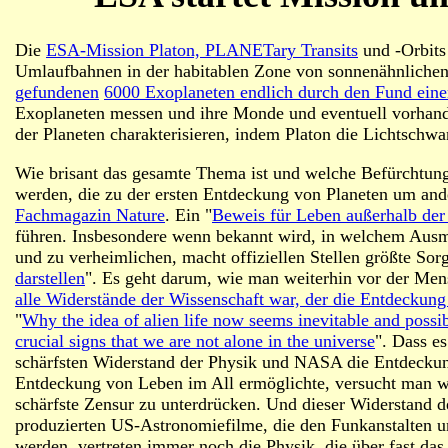
Die
ESA-Mission Platon, PLANETary Transits
und -Orbits
Umlaufbahnen in der habitablen Zone von sonnenähnlichen
gefundenen
6000 Exoplaneten endlich durch den Fund eine
Exoplaneten messen und ihre Monde und eventuell vorhand
der Planeten charakterisieren, indem Platon die Lichtschw
Wie brisant das gesamte Thema ist und welche Befürchtunge
werden, die zu der ersten Entdeckung von Planeten um ande
Fachmagazin Nature
. Ein "
Beweis für Leben außerhalb der
führen. Insbesondere wenn bekannt wird, in welchem Ausma
und zu verheimlichen, macht offiziellen Stellen größte Sor
darstellen
". Es geht darum, wie man weiterhin vor der Mens
alle Widerstände der Wissenschaft war, der die Entdeckung
"
Why the idea of alien life now seems inevitable and poss
crucial signs that
we
are not alone in the universe
". Dass es
schärfsten Widerstand der Physik und NASA die Entdeckung
Entdeckung von Leben im All ermöglichte, versucht man wei
schärfste Zensur zu unterdrücken. Und dieser Widerstand d
produzierten US-Astronomiefilme, die den Funkanstalten u
werden, vertreten immer noch die Physik, die über fast das 