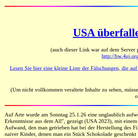
USA überfall
(auch dieser Link war auf dem Server g
http://bw.4uj.o
Lesen Sie hier eine kleine Liste der Fälschungen, die
(Um nicht vollkommen veraltete Inhalte zu sehen, mü
o
Auf Arte wurde am Sonntag 25.1.26 eine unglaublich auf
Erkenntnisse aus dem All", gezeigt (
USA 2023
), mit eine
Aufwand, den man getrieben hat bei der Herstellung des F
naiver Kinder, denen man ein Stück Schokolade geschenkt h