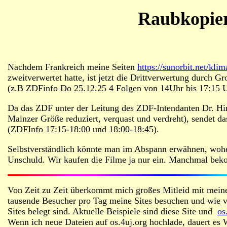
Raubkopier
Nachdem Frankreich meine Seiten
https://sunorbit.net/kl
zweitverwertet hatte, ist jetzt die Drittverwertung durch 
(z.B ZDFinfo Do 25.12.25 4 Folgen von 14Uhr bis 17:15 Uh
Da das ZDF unter der Leitung des ZDF-Intendanten Dr. Himm
Mainzer Größe reduziert, verquast und verdreht), sendet da
(ZDFInfo 17:15-18:00 und 18:00-18:45).
Selbstverständlich könnte man im Abspann erwähnen, wohe
Unschuld. Wir kaufen die Filme ja nur ein. Manchmal bek
Von Zeit zu Zeit überkommt mich großes Mitleid mit meine
tausende Besucher pro Tag meine Sites besuchen und wie v
Sites belegt sind. Aktuelle Beispiele sind diese Site und
os
Wenn ich neue Dateien auf os.4uj.org hochlade, dauert es