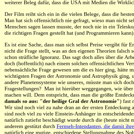
weiterer Beleg dafür, dass die USA mit Medien die Wirklich
Der Film reiht sich ein in die vielen Belege, dass die bes
Man hat sich offensichtlich nie gefragt, wieso man nicht s
Menschen sagen lassen musste, der noch nie in ein Telesko
die richtigen Fragen gestellt hat (und Programmieren kann)
Es ist eine Sache, dass man sich selbst Preise vergibt für
nicht die Frage stellt, was an den eigenen Theorien falsch 
schon sträfliche Ignoranz. Das sagt doch alles über die Ar
doch (hoffentlich) nach einem solchen offensichtlichen Ver
nebensächliche Frage gewesen um die es hier ging, hätte 
wichtigsten Fragen der Astronomie und Astrophysik ging, u
andere Planetensysteme wie unseres, müsste man sich doch w
Fragestellungen? Man ist hierüber weggegangen, wie über e
machen will.
Dem entspricht, dass man die größte Entdeck
damals so aus: "der heilige Gral der Astronomie"
)
fast 
Wir sind noch viel zu nahe dran an der ersten Entdeckung a
sind noch viel zu viele Einstein-Anhänger in entscheidenden
natürlich zutiefst beschädigt wurde durch die (heute nich
anderem gestützt durch
Fernseh-Intendanten, die damit ihr
natürlich eine mutige, entschiedene Stellungnahme des No