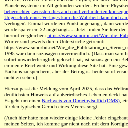
Planetensysteme im All gefunden wurden. Frühere Physiker
beherrschten, wussten dies auch und verhinderten konsequen
Ungeschick eines Verlages kam die Wahrheit dann doch an 
'verbogen'. Einmal wurde ein Punkt angehängt, dann wurden 
wurde später ein 22 angehängt..... Jetzt finden Sie hier de
hiermit vergleichen:
https://www.sunorbit.net/Wie_die_Pu
Wörter sind jeweils durch Unterstriche getrennt:
https://www.sunorbit.net/Wie_die_Publikation_in_Sterne
1995 war dann sozusagen unvermeidlich. (Dass man sämtlich
sofort unwiederbringlich gelöscht hat, ist sozusagen ein 
eminente Reichweite und Wirkung diese Site hat. Eine gewis
Backups zu speichern, aber der Betrug ist heute so offens
nicht zu sehen.)
Hierzu passt die Meldung vom April 2025, dass das Welt
deutlichsten Hinweis auf außerirdisches Leben entdeckt ha
Es geht um einen
Nachweis von Dimethylsulfid (DMS)
, e
für den typischen Geruch eines Meeres sorgt.
(Auch hier hatte man wieder einige kleine Fehler eingebaut
meinen Seiten, ich komme gar nicht nach mit dem Korrigier