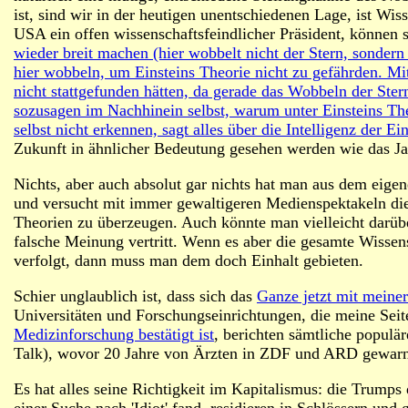
ist, sind wir in der heutigen unentschiedenen Lage, ist Wiss
USA ein offen wissenschaftsfeindlicher Präsident, können 
wieder breit machen (hier wobbelt nicht der Stern, sonder
hier wobbeln, um Einsteins Theorie nicht zu gefährden. M
nicht stattgefunden hätten, da gerade das Wobbeln der Ster
sozusagen im Nachhinein selbst, warum unter Einsteins The
selbst nicht erkennen, sagt alles über die Intelligenz der E
Zukunft in ähnlicher Bedeutung gesehen werden wie das J
Nichts, aber auch absolut gar nichts hat man aus dem eige
und versucht mit immer gewaltigeren Medienspektakeln di
Theorien zu überzeugen. Auch könnte man vielleicht darübe
falsche Meinung vertritt. Wenn es aber die gesamte Wissensc
verfolgt, dann muss man dem doch Einhalt gebieten.
Schier unglaublich ist, dass sich das
Ganze jetzt mit meine
Universitäten und Forschungseinrichtungen, die meine Seite
Medizinforschung bestätigt ist
, berichten sämtliche popul
Talk), wovor 20 Jahre von Ärzten in ZDF und ARD gewarnt
Es hat alles seine Richtigkeit im Kapitalismus: die Trumps
einer Suche nach 'Idiot' fand, residieren in Schlössern un