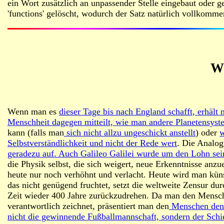
ein Wort zusätzlich an unpassender Stelle eingebaut oder g
'functions' gelöscht, wodurch der Satz natürlich vollkommen
W
Wenn man es
dieser Tage bis nach England schafft, erhäl
Menschheit dagegen mitteilt, wie man andere Planetensyste
kann (falls man
sich nicht allzu ungeschickt anstellt
) oder
w
Selbstverständlichkeit und nicht der Rede wert
. Die Analog
geradezu auf. Auch Galileo Galilei wurde um den Lohn sein
die Physik selbst, die sich weigert, neue Erkenntnisse an
heute nur noch verhöhnt und verlacht. Heute wird man kün
das nicht genügend fruchtet, setzt die weltweite Zensur du
Zeit wieder 400 Jahre zurückzudrehen. Da man den Mensch
verantwortlich zeichnet, präsentiert man den
Menschen den B
nicht die gewinnende Fußballmannschaft, sondern der Schie