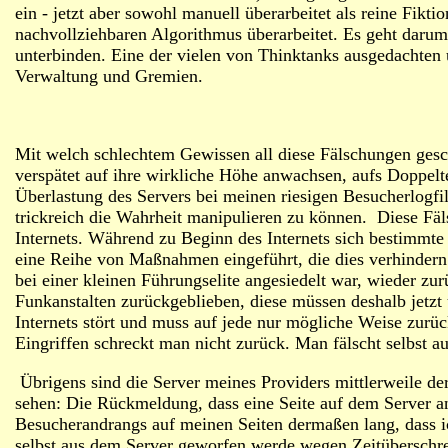
ein - jetzt aber sowohl manuell überarbeitet als reine Fikti
nachvollziehbaren Algorithmus überarbeitet. Es geht daru
unterbinden. Eine der vielen von Thinktanks ausgedachten
Verwaltung und Gremien.
Mit welch schlechtem Gewissen all diese Fälschungen gesch
verspätet auf ihre wirkliche Höhe anwachsen, aufs Doppel
Überlastung des Servers bei meinen riesigen Besucherlogfil
trickreich die Wahrheit manipulieren zu können. Diese Fä
Internets. Während zu Beginn des Internets sich bestimmt
eine Reihe von Maßnahmen eingeführt, die dies verhindern.
bei einer kleinen Führungselite angesiedelt war, wieder zur
Funkanstalten zurückgeblieben, diese müssen deshalb jetz
Internets stört und muss auf jede nur mögliche Weise zurück
Eingriffen schreckt man nicht zurück. Man fälscht selbst au
Übrigens sind die Server meines Providers mittlerweile derm
sehen: Die Rückmeldung, dass eine Seite auf dem Server 
Besucherandrangs auf meinen Seiten dermaßen lang, dass i
selbst aus dem Server geworfen werde wegen Zeitüberschre