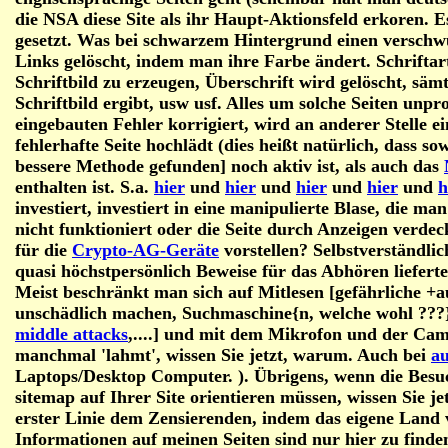
die NSA diese Site als ihr Haupt-Aktionsfeld erkoren. 
gesetzt. Was bei schwarzem Hintergrund einen verschwu
Links gelöscht, indem man ihre Farbe ändert. Schriftar
Schriftbild zu erzeugen, Überschrift wird gelöscht, säm
Schriftbild ergibt, usw usf. Alles um solche Seiten unp
eingebauten Fehler korrigiert, wird an anderer Stelle ei
fehlerhafte Seite hochlädt (dies heißt natürlich, dass s
bessere Methode gefunden] noch aktiv ist, als auch das
enthalten ist. S.a.
hier
und
hier
und
hier
und
hier
und
h
investiert, investiert in eine manipulierte Blase, die ma
nicht funktioniert oder die Seite durch Anzeigen verde
für die
Crypto-AG-Geräte
vorstellen? Selbstverständlic
quasi höchstpersönlich Beweise für das Abhören lieferte.
Meist beschränkt man sich auf Mitlesen [gefährliche +au
unschädlich machen, Suchmaschine{n, welche wohl ???
middle attacks
,
....] und mit dem Mikrofon und der Cam
manchmal 'lahmt', wissen Sie jetzt, warum. Auch bei
au
Laptops/Desktop Computer. ). Übrigens, wenn die Besu
sitemap auf Ihrer Site orientieren müssen, wissen Sie je
erster Linie dem Zensierenden, indem das eigene Land 
Informationen auf meinen Seiten sind nur hier zu find