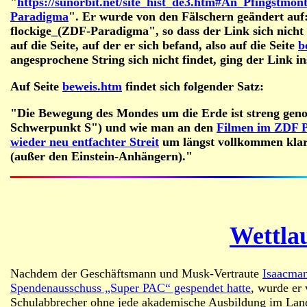
"
https://sunorbit.net/site_hist_de3.htm#An_Pfingstmo
Paradigma
". Er wurde von den Fälschern geändert au
flockige_(ZDF-Paradigma", so dass der Link sich nich
auf die Seite, auf der er sich befand, also auf die Seite
b
angesprochene String sich nicht findet, ging der Link in
Auf Seite
beweis.htm
findet sich folgender Satz:
"Die Bewegung des Mondes um die Erde ist streng gen
Schwerpunkt S") und wie man an den
Filmen im ZDF Pf
wieder neu entfachter Streit
um längst vollkommen klar
(außer den Einstein-Anhängern)."
Wettla
Nachdem der Geschäftsmann und Musk-Vertraute
Isaacman
Spendenausschuss „Super PAC“ gespendet hatte
, wurde er
Schulabbrecher ohne jede akademische Ausbildung im Lan