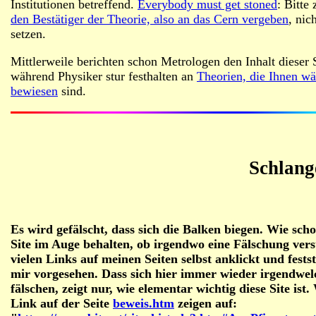
Institutionen betreffend.
Everybody must get stoned
: Bitte
den Bestätiger der Theorie, also an das Cern vergeben
, nic
setzen.
Mittlerweile berichten schon Metrologen den Inhalt dieser S
während Physiker stur festhalten an
Theorien, die Ihnen w
bewiesen
sind.
Schlang
Es wird gefälscht, dass sich die Balken biegen. Wie sch
Site im Auge behalten, ob irgendwo eine Fälschung vers
vielen Links auf meinen Seiten selbst anklickt und fests
mir vorgesehen. Dass sich hier immer wieder irgendwel
fälschen, zeigt nur, wie elementar wichtig diese Site ist.
Link auf der Seite
beweis.htm
zeigen auf: