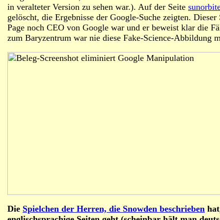
in veralteter Version zu sehen war.). Auf der Seite
sunorbit
gelöscht, die Ergebnisse der Google-Suche zeigten. Dieser S
Page noch CEO von Google war und er beweist klar die Fä
zum Baryzentrum war nie diese Fake-Science-Abbildung mi
Die
Spielchen der Herren, die Snowden beschrieben
hat
englischsprachige Seiten geht (scheinbar hält man deut