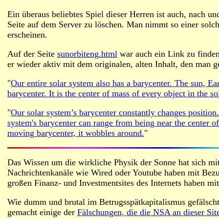
Ein überaus beliebtes Spiel dieser Herren ist auch, nach u
Seite auf dem Server zu löschen. Man nimmt so einer solchen
erscheinen.
Auf der Seite
sunorbiteng.html
war auch ein Link zu finden
er wieder aktiv mit dem originalen, alten Inhalt, den man g
"
Our entire solar system also has a barycenter. The sun, Eart
barycenter. It is the center of mass of every object in the 
"
Our solar system’s barycenter constantly changes position. 
system's barycenter can range from being near the center of 
moving barycenter, it wobbles around.
"
Das Wissen um die wirkliche Physik der Sonne hat sich mi
Nachrichtenkanäle wie Wired oder Youtube haben mit Bezug 
großen Finanz- und Investmentsites des Internets haben mit 
Wie dumm und brutal im Betrugsspätkapitalismus gefälscht 
gemacht einige der
Fälschungen, die die NSA an dieser Sit